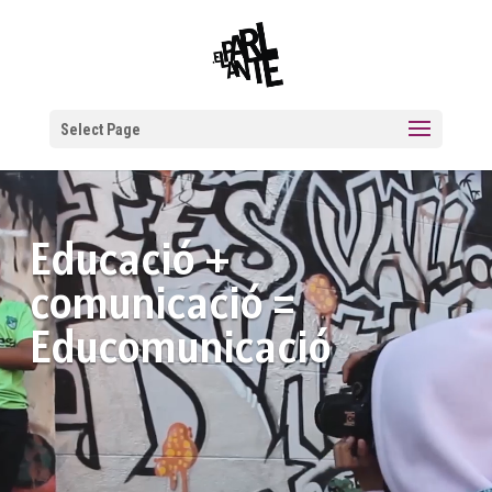
Select Page
Reproductor
de
Educació +
vídeo
comunicació =
Educomunicació