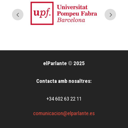
elParlante © 2025
Contacta amb nosaltres:
+34 602 63 22 11
comunicacion@elparlante.es