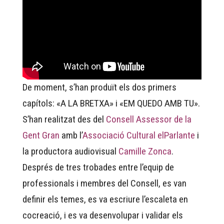
De moment, s’han produït els dos primers
capítols: «A LA BRETXA» i «EM QUEDO AMB TU».
S’han realitzat des del
Consell Assessor de la
Gent Gran
amb l’
Associació Cultural elParlante
i
la productora audiovisual
Camille Zonca
.
Després de tres trobades entre l’equip de
professionals i membres del Consell, es van
definir els temes, es va escriure l’escaleta en
cocreació, i es va desenvolupar i validar els