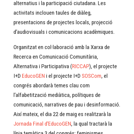
alternatius i la participació ciutadana. Les
activitats inclouen taules de diàleg,
presentacions de projectes locals, projecció
d’audiovisuals i comunicacions acadèmiques.
Organitzat en col·laboració amb la Xarxa de
Recerca en Comunicació Comunitària,
Alternativa i Participativa (
RICCAP
), el projecte
I+D
EducoGEN
i el projecte I+D
SOSCom
, el
congrés abordarà temes clau com
l’alfabetització mediàtica, polítiques de
comunicació, narratives de pau i desinformació.
Així mateix, el dia 22 de maig es realitzarà la
Jornada Final d’EducoGEN
, la qual tractarà la
línia temàtica 3 del congrés: feminismes,