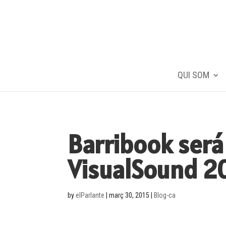
QUI SOM
Barribook será
VisualSound 2
by
elParlante
|
març 30, 2015
|
Blog-ca