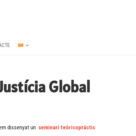
ACTE
Justícia Global
 hem dissenyat un
seminari teòricopráctic