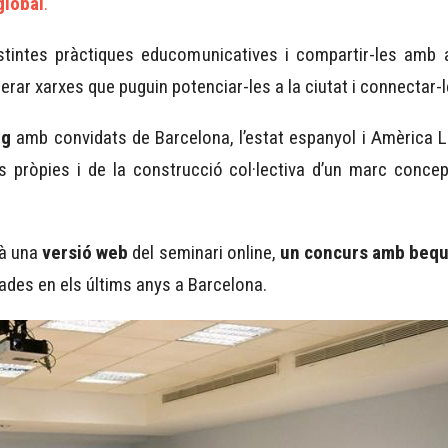
global
.
 distintes pràctiques educomunicatives i compartir-les amb
enerar xarxes que puguin potenciar-les a la ciutat i connectar
eg
amb convidats de Barcelona, l’estat espanyol i Amèrica L
s pròpies i de la construcció col·lectiva d’un marc concept
rà una
versió web
del seminari online,
un concurs amb beq
zades en els últims anys a Barcelona.