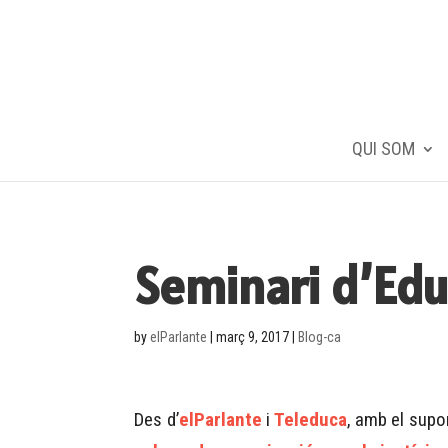
QUI SOM
Seminari d’Edu
by
elParlante
|
març 9, 2017
|
Blog-ca
Des d’
elParlante
i
Teleduca
, amb el supo