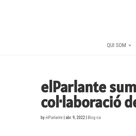
QUI SOM
elParlante sum
col·laboració 
by
elParlante
|
abr. 9, 2022
|
Blog-ca