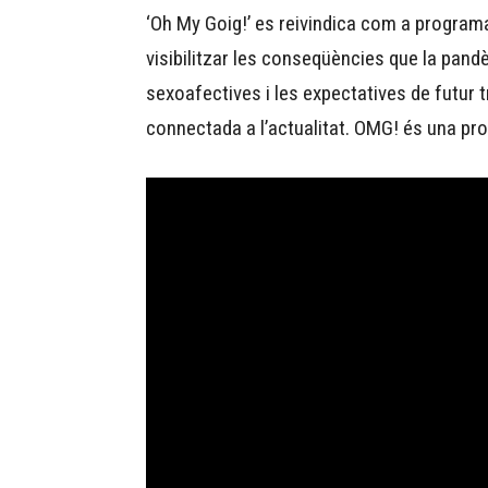
‘Oh My Goig!’ es reivindica com a programa
visibilitzar les conseqüències que la pand
sexoafectives i les expectatives de futu
connectada a l’actualitat. OMG! és una pr