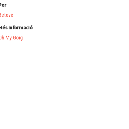
Per
Betevé
Més informació
Oh My Goig